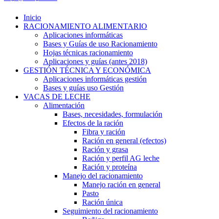
Inicio
RACIONAMIENTO ALIMENTARIO
Aplicaciones informáticas
Bases y Guías de uso Racionamiento
Hojas técnicas racionamiento
Aplicaciones y guías (antes 2018)
GESTIÓN TÉCNICA Y ECONÓMICA
Aplicaciones informáticas gestión
Bases y guías uso Gestión
VACAS DE LECHE
Alimentación
Bases, necesidades, formulación
Efectos de la ración
Fibra y ración
Ración en general (efectos)
Ración y grasa
Ración y perfil AG leche
Ración y proteína
Manejo del racionamiento
Manejo ración en general
Pasto
Ración única
Seguimiento del racionamiento