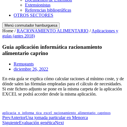
Extensionistas
Referencias bibliográficas
OTROS SECTORES
Menú conmutador hamburguesa
Home /
RACIONAMIENTO ALIMENTARIO
/
Aplicaciones y
guías (antes 2018)
Guia aplicación informática racionamiento
alimentario caprino
Remugants
diciembre 26, 2022
En esta guía se explica cómo calcular raciones al mínimo coste, y de
dónde salen las fórmulas empleadas para el cálculo de necesidades.
Si este fichero adjunto se pone en la misma carpeta de la aplicación
EXCEL se podrá acceder desde la misma aplicación.
aplicacia_n_informa_tica_excel_racionamiento_alimentario_caprinos
Baixa
Prev
Anterior
Una jornada particular en Menorca
Siguiente
Evaluación genética
Next