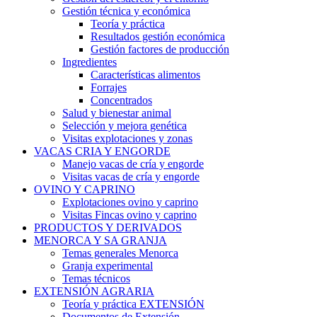
Gestión técnica y económica
Teoría y práctica
Resultados gestión económica
Gestión factores de producción
Ingredientes
Características alimentos
Forrajes
Concentrados
Salud y bienestar animal
Selección y mejora genética
Visitas explotaciones y zonas
VACAS CRIA Y ENGORDE
Manejo vacas de cría y engorde
Visitas vacas de cría y engorde
OVINO Y CAPRINO
Explotaciones ovino y caprino
Visitas Fincas ovino y caprino
PRODUCTOS Y DERIVADOS
MENORCA Y SA GRANJA
Temas generales Menorca
Granja experimental
Temas técnicos
EXTENSIÓN AGRARIA
Teoría y práctica EXTENSIÓN
Documentos de Extensión