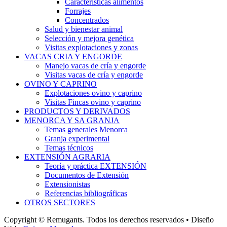
Características alimentos
Forrajes
Concentrados
Salud y bienestar animal
Selección y mejora genética
Visitas explotaciones y zonas
VACAS CRIA Y ENGORDE
Manejo vacas de cría y engorde
Visitas vacas de cría y engorde
OVINO Y CAPRINO
Explotaciones ovino y caprino
Visitas Fincas ovino y caprino
PRODUCTOS Y DERIVADOS
MENORCA Y SA GRANJA
Temas generales Menorca
Granja experimental
Temas técnicos
EXTENSIÓN AGRARIA
Teoría y práctica EXTENSIÓN
Documentos de Extensión
Extensionistas
Referencias bibliográficas
OTROS SECTORES
Copyright © Remugants. Todos los derechos reservados • Diseño