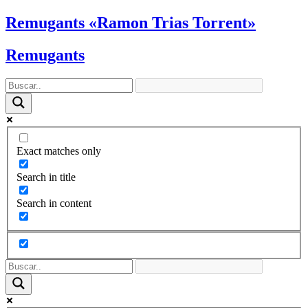
Ir
Remugants «Ramon Trias Torrent»
al
contenido
Remugants
Exact matches only
Search in title
Search in content