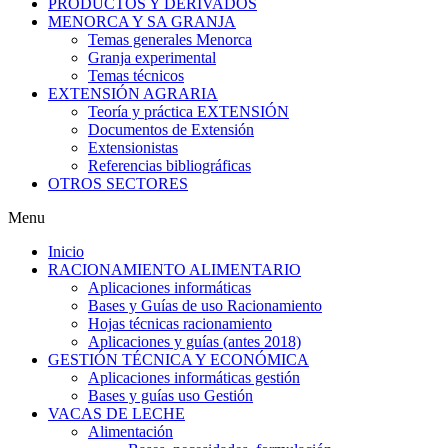
PRODUCTOS Y DERIVADOS
MENORCA Y SA GRANJA
Temas generales Menorca
Granja experimental
Temas técnicos
EXTENSIÓN AGRARIA
Teoría y práctica EXTENSIÓN
Documentos de Extensión
Extensionistas
Referencias bibliográficas
OTROS SECTORES
Menu
Inicio
RACIONAMIENTO ALIMENTARIO
Aplicaciones informáticas
Bases y Guías de uso Racionamiento
Hojas técnicas racionamiento
Aplicaciones y guías (antes 2018)
GESTIÓN TÉCNICA Y ECONÓMICA
Aplicaciones informáticas gestión
Bases y guías uso Gestión
VACAS DE LECHE
Alimentación