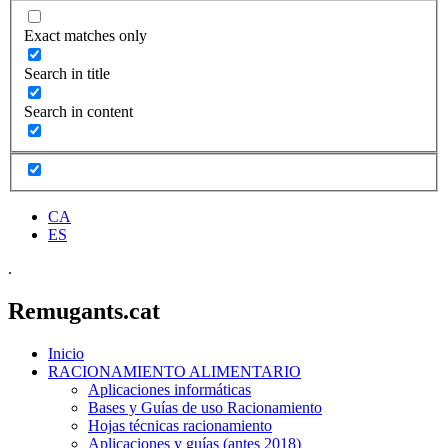
Exact matches only
Search in title
Search in content
CA
ES
.
Remugants.cat
Inicio
RACIONAMIENTO ALIMENTARIO
Aplicaciones informáticas
Bases y Guías de uso Racionamiento
Hojas técnicas racionamiento
Aplicaciones y guías (antes 2018)