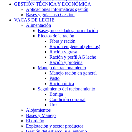
GESTIÓN TÉCNICA Y ECONÓMICA
Aplicaciones informáticas gestión
Bases y guías uso Gestión
VACAS DE LECHE
Alimentación
Bases, necesidades, formulación
Efectos de la ración
Fibra y ración
Ración en general (efectos)
Ración y grasa
Ración y perfil AG leche
Ración y proteína
Manejo del racionamiento
Manejo ración en general
Pasto
Ración única
Seguimiento del racionamiento
Boñiga
Condición corporal
Urea
Alojamientos
Bases y Manejo
El ordeño
Explotación y sector productor
Gestión del estiércol y el entorno